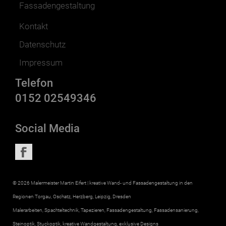
Fassadengestaltung
Kontakt
Datenschutz
Impressum
Telefon
0152 02549346
Social Media
© 2026 Malermeister Martin Eifert | kreative Wand- und Fassadengestaltung in den
Regionen Torgau, Oschatz, Herzberg, Leipzig, Dresden
Malerarbeiten, Spachteltechnik, Tapezieren, Fassadengestaltung, Fassadensanierung,
Steinoptik, Stuckoptik, kreative Wandgestaltung, exklusive Designs