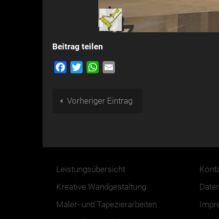
Beitrag teilen
Facebook
Twitter
WhatsApp
Email
Vorheriger Eintrag
Leistungsübersicht
Kont
Kreative Wandgestaltung
Date
Maler- und Tapezierarbeiten
Impr