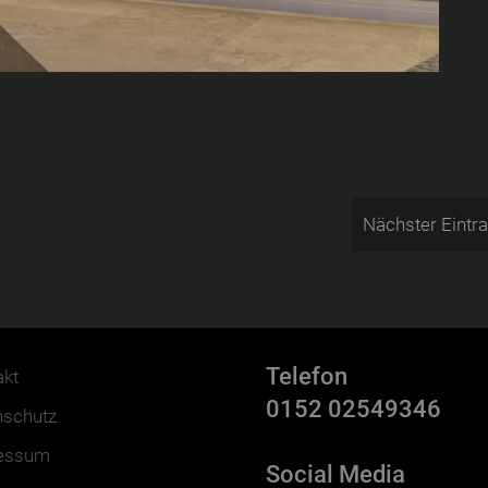
Nächster Eintr
Telefon
akt
0152 02549346
nschutz
essum
Social Media