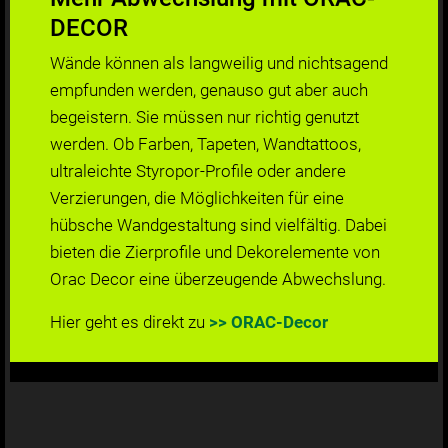
DECOR
Wände können als langweilig und nichtsagend
empfunden werden, genauso gut aber auch
begeistern. Sie müssen nur richtig genutzt
werden. Ob Farben, Tapeten, Wandtattoos,
ultraleichte Styropor-Profile oder andere
Verzierungen, die Möglichkeiten für eine
hübsche Wandgestaltung sind vielfältig. Dabei
bieten die Zierprofile und Dekorelemente von
Orac Decor eine überzeugende Abwechslung.
Hier geht es direkt zu
>> ORAC-Decor