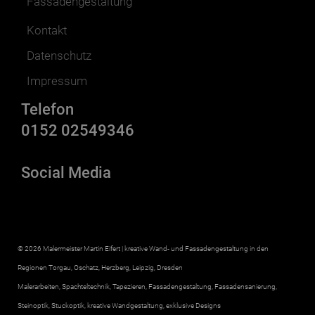
Fassadengestaltung
Kontakt
Datenschutz
Impressum
Telefon
0152 02549346
Social Media
© 2026 Malermeister Martin Eifert | kreative Wand- und Fassadengestaltung in den
Regionen Torgau, Oschatz, Herzberg, Leipzig, Dresden
Malerarbeiten, Spachteltechnik, Tapezieren, Fassadengestaltung, Fassadensanierung,
Steinoptik, Stuckoptik, kreative Wandgestaltung, exklusive Designs