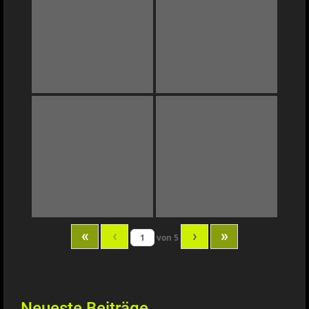
«
‹
›
»
von
5
Neueste Beiträge